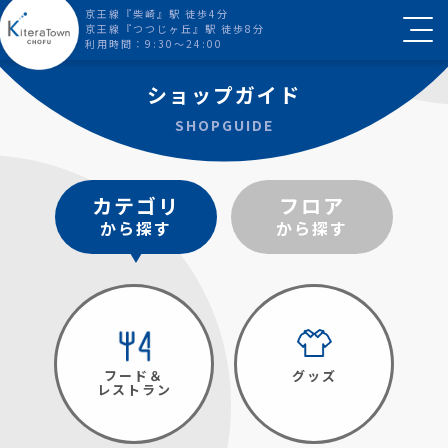
京王線『柴崎』駅 徒歩4分
京王線『つつじヶ丘』駅 徒歩8分
利用時間：9:30～24:00
ショップガイド
SHOPGUIDE
カテゴリ
フロア
から探す
から探す
フード＆
グッズ
レストラン